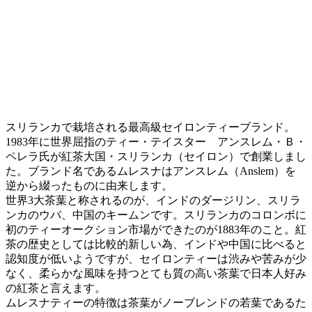
スリランカで栽培される最高級セイロンティーブランド。
1983年に世界屈指のティー・テイスター アンスレム・Ｂ・
ペレラ氏が紅茶大国・スリランカ（セイロン）で創業しまし
た。ブランド名であるムレスナはアンスレム（Anslem）を
逆から綴ったものに由来します。
世界3大茶葉と称されるのが、インドのダージリン、スリラ
ンカのウバ、中国のキームンです。スリランカのコロンボに
初のティーオークション市場ができたのが1883年のこと。紅
茶の歴史としては比較的新しい為、インドや中国に比べると
認知度が低いようですが、セイロンティーは渋みや苦みが少
なく、柔らかな風味を持つとても質の高い茶葉で日本人好み
の紅茶と言えます。
ムレスナティーの特徴は茶葉がノーブレンドの若葉であるた