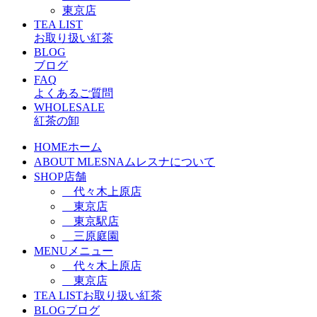
東京店
TEA LIST
お取り扱い紅茶
BLOG
ブログ
FAQ
よくあるご質問
WHOLESALE
紅茶の卸
HOME
ホーム
ABOUT MLESNA
ムレスナについて
SHOP
店舗
代々木上原店
東京店
東京駅店
三原庭園
MENU
メニュー
代々木上原店
東京店
TEA LIST
お取り扱い紅茶
BLOG
ブログ