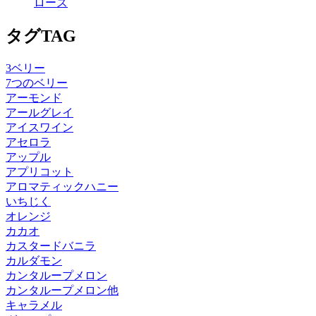
ローズ
タグ
TAG
3ベリー
7つのベリー
アーモンド
アールグレイ
アイスワイン
アセロラ
アップル
アプリコット
アロマティックハニー
いちじく
オレンジ
カカオ
カスタードバニラ
カルダモン
カンタループメロン
カンタループメロン他
キャラメル