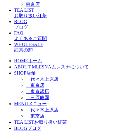
東京店
TEA LIST
お取り扱い紅茶
BLOG
ブログ
FAQ
よくあるご質問
WHOLESALE
紅茶の卸
HOME
ホーム
ABOUT MLESNA
ムレスナについて
SHOP
店舗
代々木上原店
東京店
東京駅店
三原庭園
MENU
メニュー
代々木上原店
東京店
TEA LIST
お取り扱い紅茶
BLOG
ブログ