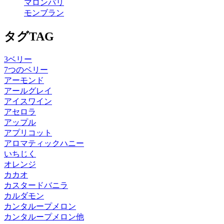
マロンパリ
モンブラン
タグ
TAG
3ベリー
7つのベリー
アーモンド
アールグレイ
アイスワイン
アセロラ
アップル
アプリコット
アロマティックハニー
いちじく
オレンジ
カカオ
カスタードバニラ
カルダモン
カンタループメロン
カンタループメロン他