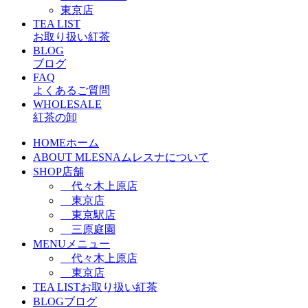
東京店
TEA LIST
お取り扱い紅茶
BLOG
ブログ
FAQ
よくあるご質問
WHOLESALE
紅茶の卸
HOME
ホーム
ABOUT MLESNA
ムレスナについて
SHOP
店舗
代々木上原店
東京店
東京駅店
三原庭園
MENU
メニュー
代々木上原店
東京店
TEA LIST
お取り扱い紅茶
BLOG
ブログ