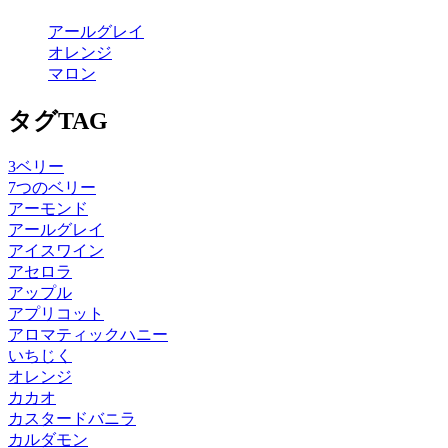
アールグレイ
オレンジ
マロン
タグ
TAG
3ベリー
7つのベリー
アーモンド
アールグレイ
アイスワイン
アセロラ
アップル
アプリコット
アロマティックハニー
いちじく
オレンジ
カカオ
カスタードバニラ
カルダモン