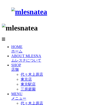
HOME
ホーム
ABOUT MLESNA
ムレスナについて
SHOP
店舗
代々木上原店
東京店
東京駅店
三原庭園
MENU
メニュー
代々木上原店