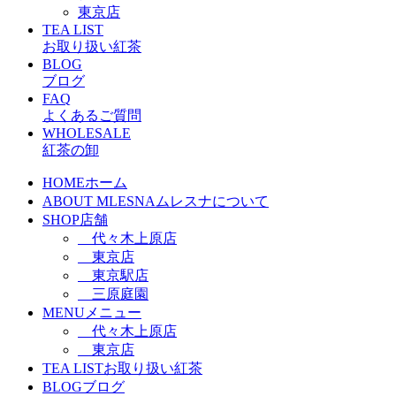
東京店
TEA LIST
お取り扱い紅茶
BLOG
ブログ
FAQ
よくあるご質問
WHOLESALE
紅茶の卸
HOME
ホーム
ABOUT MLESNA
ムレスナについて
SHOP
店舗
代々木上原店
東京店
東京駅店
三原庭園
MENU
メニュー
代々木上原店
東京店
TEA LIST
お取り扱い紅茶
BLOG
ブログ