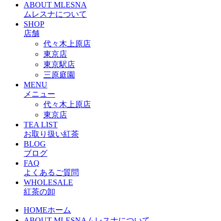
ABOUT MLESNA
ムレスナについて
SHOP
店舗
代々木上原店
東京店
東京駅店
三原庭園
MENU
メニュー
代々木上原店
東京店
TEA LIST
お取り扱い紅茶
BLOG
ブログ
FAQ
よくあるご質問
WHOLESALE
紅茶の卸
HOME
ホーム
ABOUT MLESNA
ムレスナについて