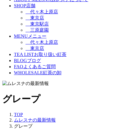
SHOP
店舗
代々木上原店
東京店
東京駅店
三原庭園
MENU
メニュー
代々木上原店
東京店
TEA LIST
お取り扱い紅茶
BLOG
ブログ
FAQ
よくあるご質問
WHOLESALE
紅茶の卸
グレープ
TOP
ムレスナの最新情報
グレープ