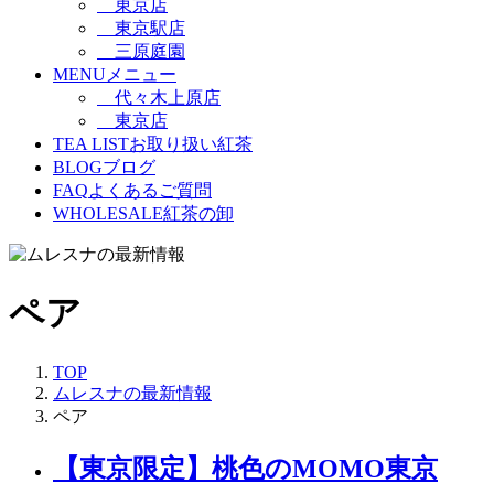
東京店
東京駅店
三原庭園
MENU
メニュー
代々木上原店
東京店
TEA LIST
お取り扱い紅茶
BLOG
ブログ
FAQ
よくあるご質問
WHOLESALE
紅茶の卸
ペア
TOP
ムレスナの最新情報
ペア
【東京限定】桃色のMOMO東京