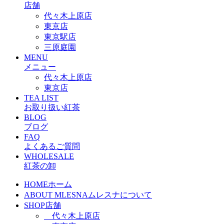
店舗
代々木上原店
東京店
東京駅店
三原庭園
MENU
メニュー
代々木上原店
東京店
TEA LIST
お取り扱い紅茶
BLOG
ブログ
FAQ
よくあるご質問
WHOLESALE
紅茶の卸
HOME
ホーム
ABOUT MLESNA
ムレスナについて
SHOP
店舗
代々木上原店