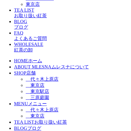
東京店
TEA LIST
お取り扱い紅茶
BLOG
ブログ
FAQ
よくあるご質問
WHOLESALE
紅茶の卸
HOME
ホーム
ABOUT MLESNA
ムレスナについて
SHOP
店舗
代々木上原店
東京店
東京駅店
三原庭園
MENU
メニュー
代々木上原店
東京店
TEA LIST
お取り扱い紅茶
BLOG
ブログ