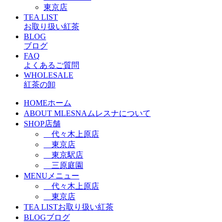
東京店
TEA LIST
お取り扱い紅茶
BLOG
ブログ
FAQ
よくあるご質問
WHOLESALE
紅茶の卸
HOME
ホーム
ABOUT MLESNA
ムレスナについて
SHOP
店舗
代々木上原店
東京店
東京駅店
三原庭園
MENU
メニュー
代々木上原店
東京店
TEA LIST
お取り扱い紅茶
BLOG
ブログ