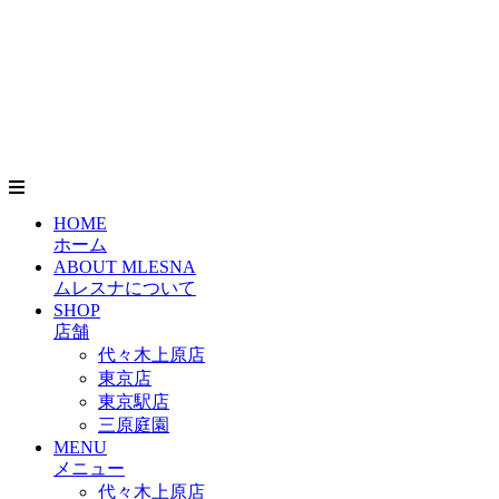
HOME
ホーム
ABOUT MLESNA
ムレスナについて
SHOP
店舗
代々木上原店
東京店
東京駅店
三原庭園
MENU
メニュー
代々木上原店