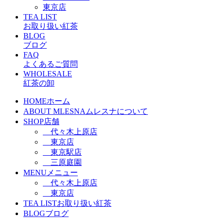
東京店
TEA LIST
お取り扱い紅茶
BLOG
ブログ
FAQ
よくあるご質問
WHOLESALE
紅茶の卸
HOME
ホーム
ABOUT MLESNA
ムレスナについて
SHOP
店舗
代々木上原店
東京店
東京駅店
三原庭園
MENU
メニュー
代々木上原店
東京店
TEA LIST
お取り扱い紅茶
BLOG
ブログ