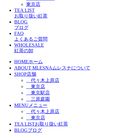
東京店
TEA LIST
お取り扱い紅茶
BLOG
ブログ
FAQ
よくあるご質問
WHOLESALE
紅茶の卸
HOME
ホーム
ABOUT MLESNA
ムレスナについて
SHOP
店舗
代々木上原店
東京店
東京駅店
三原庭園
MENU
メニュー
代々木上原店
東京店
TEA LIST
お取り扱い紅茶
BLOG
ブログ