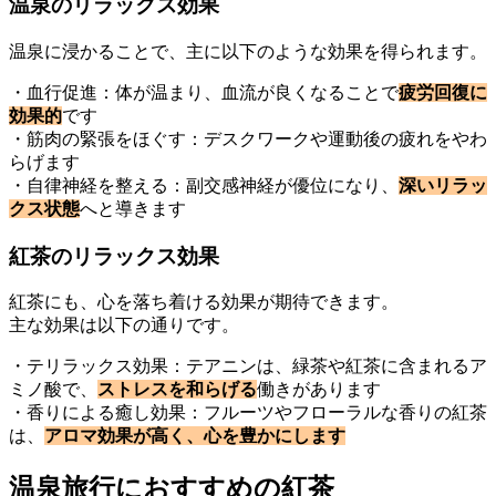
温泉のリラックス効果
温泉に浸かることで、主に以下のような効果を得られます。
・血行促進：体が温まり、血流が良くなることで
疲労回復に
効果的
です
・筋肉の緊張をほぐす：デスクワークや運動後の疲れをやわ
らげます
・自律神経を整える：副交感神経が優位になり、
深いリラッ
クス状態
へと導きます
紅茶のリラックス効果
紅茶にも、心を落ち着ける効果が期待できます。
主な効果は以下の通りです。
・テリラックス効果：テアニンは、緑茶や紅茶に含まれるア
ミノ酸で、
ストレスを和らげる
働きがあります
・香りによる癒し効果：フルーツやフローラルな香りの紅茶
は、
アロマ効果が高く、心を豊かにします
温泉旅行におすすめの紅茶