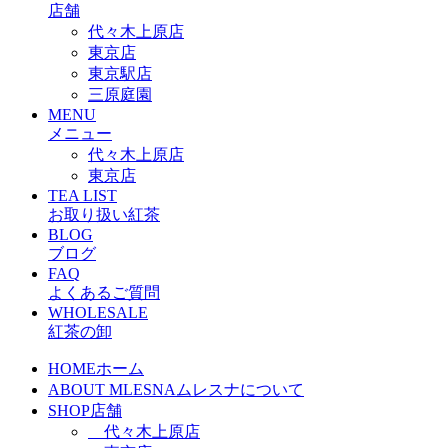
店舗
代々木上原店
東京店
東京駅店
三原庭園
MENU
メニュー
代々木上原店
東京店
TEA LIST
お取り扱い紅茶
BLOG
ブログ
FAQ
よくあるご質問
WHOLESALE
紅茶の卸
HOME
ホーム
ABOUT MLESNA
ムレスナについて
SHOP
店舗
代々木上原店