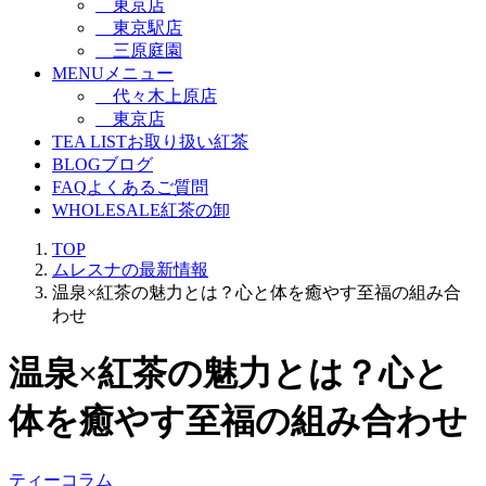
東京店
東京駅店
三原庭園
MENU
メニュー
代々木上原店
東京店
TEA LIST
お取り扱い紅茶
BLOG
ブログ
FAQ
よくあるご質問
WHOLESALE
紅茶の卸
TOP
ムレスナの最新情報
温泉×紅茶の魅力とは？心と体を癒やす至福の組み合
わせ
温泉×紅茶の魅力とは？心と
体を癒やす至福の組み合わせ
ティーコラム