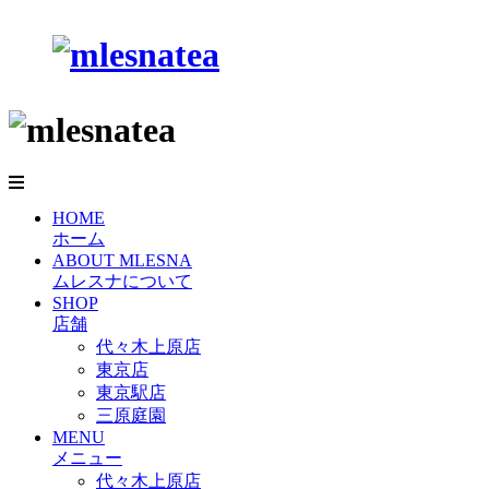
HOME
ホーム
ABOUT MLESNA
ムレスナについて
SHOP
店舗
代々木上原店
東京店
東京駅店
三原庭園
MENU
メニュー
代々木上原店