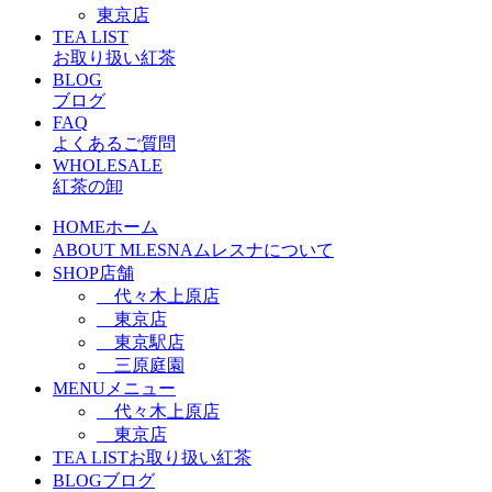
東京店
TEA LIST
お取り扱い紅茶
BLOG
ブログ
FAQ
よくあるご質問
WHOLESALE
紅茶の卸
HOME
ホーム
ABOUT MLESNA
ムレスナについて
SHOP
店舗
代々木上原店
東京店
東京駅店
三原庭園
MENU
メニュー
代々木上原店
東京店
TEA LIST
お取り扱い紅茶
BLOG
ブログ