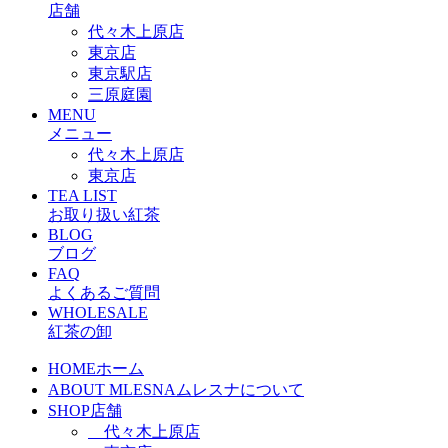
店舗
代々木上原店
東京店
東京駅店
三原庭園
MENU
メニュー
代々木上原店
東京店
TEA LIST
お取り扱い紅茶
BLOG
ブログ
FAQ
よくあるご質問
WHOLESALE
紅茶の卸
HOME
ホーム
ABOUT MLESNA
ムレスナについて
SHOP
店舗
代々木上原店