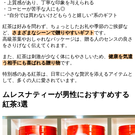
・上質感があり、丁寧な印象を与えられる
・コーヒーが苦手な人にも◎
・“自分では買わないけどもらうと嬉しい”系のギフト
紅茶は好みを問わず、ちょっとしたお礼や季節のご挨拶な
ど、
さまざまなシーンで贈りやすいギフト
です。
高級茶葉やおしゃれなパッケージは、贈る人のセンスの良さ
をさりげなく伝えてくれます。
また、紅茶は刺激が少なく体にもやさしいため、
健康を気遣
う相手にも喜ばれる贈り物
です。
特別感のある紅茶は、日常に小さな贅沢を添えるアイテムと
して、多くの人に愛されています。
ムレスナティーが男性におすすめする
紅茶3選