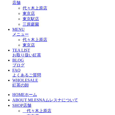
店舗
代々木上原店
東京店
東京駅店
三原庭園
MENU
メニュー
代々木上原店
東京店
TEA LIST
お取り扱い紅茶
BLOG
ブログ
FAQ
よくあるご質問
WHOLESALE
紅茶の卸
HOME
ホーム
ABOUT MLESNA
ムレスナについて
SHOP
店舗
代々木上原店