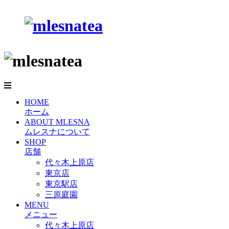
HOME
ホーム
ABOUT MLESNA
ムレスナについて
SHOP
店舗
代々木上原店
東京店
東京駅店
三原庭園
MENU
メニュー
代々木上原店