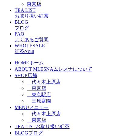
東京店
TEA LIST
お取り扱い紅茶
BLOG
ブログ
FAQ
よくあるご質問
WHOLESALE
紅茶の卸
HOME
ホーム
ABOUT MLESNA
ムレスナについて
SHOP
店舗
代々木上原店
東京店
東京駅店
三原庭園
MENU
メニュー
代々木上原店
東京店
TEA LIST
お取り扱い紅茶
BLOG
ブログ