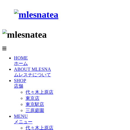
HOME
ホーム
ABOUT MLESNA
ムレスナについて
SHOP
店舗
代々木上原店
東京店
東京駅店
三原庭園
MENU
メニュー
代々木上原店