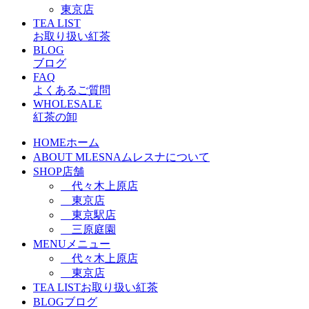
東京店
TEA LIST
お取り扱い紅茶
BLOG
ブログ
FAQ
よくあるご質問
WHOLESALE
紅茶の卸
HOME
ホーム
ABOUT MLESNA
ムレスナについて
SHOP
店舗
代々木上原店
東京店
東京駅店
三原庭園
MENU
メニュー
代々木上原店
東京店
TEA LIST
お取り扱い紅茶
BLOG
ブログ