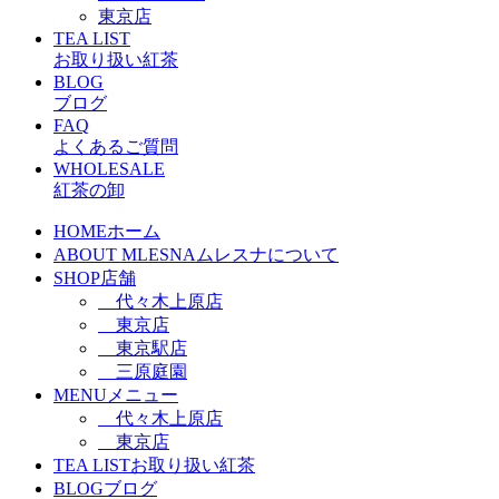
東京店
TEA LIST
お取り扱い紅茶
BLOG
ブログ
FAQ
よくあるご質問
WHOLESALE
紅茶の卸
HOME
ホーム
ABOUT MLESNA
ムレスナについて
SHOP
店舗
代々木上原店
東京店
東京駅店
三原庭園
MENU
メニュー
代々木上原店
東京店
TEA LIST
お取り扱い紅茶
BLOG
ブログ