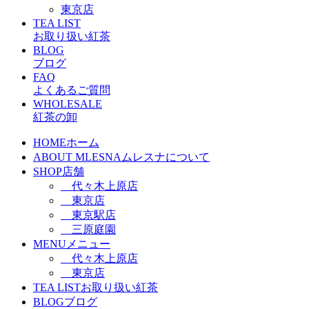
東京店
TEA LIST
お取り扱い紅茶
BLOG
ブログ
FAQ
よくあるご質問
WHOLESALE
紅茶の卸
HOME
ホーム
ABOUT MLESNA
ムレスナについて
SHOP
店舗
代々木上原店
東京店
東京駅店
三原庭園
MENU
メニュー
代々木上原店
東京店
TEA LIST
お取り扱い紅茶
BLOG
ブログ