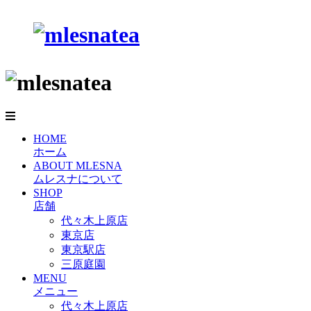
HOME
ホーム
ABOUT MLESNA
ムレスナについて
SHOP
店舗
代々木上原店
東京店
東京駅店
三原庭園
MENU
メニュー
代々木上原店