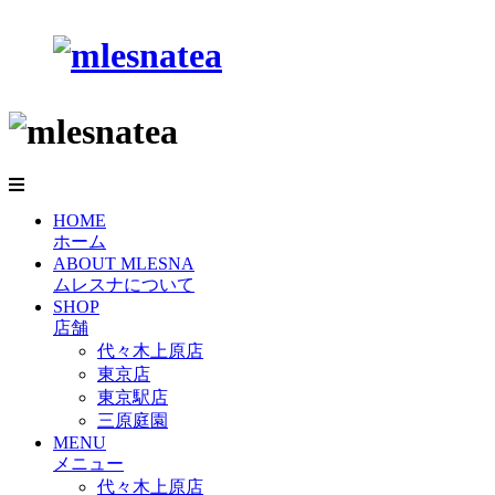
HOME
ホーム
ABOUT MLESNA
ムレスナについて
SHOP
店舗
代々木上原店
東京店
東京駅店
三原庭園
MENU
メニュー
代々木上原店