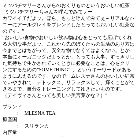
ミツバチマリーさんからのおくりものというおいしい紅茶
“ミツバチマリーちゃんを呼んでみてぇー
カワイイ子だよッ。ほら、もっと呼んでみてぇ～リアルなハ
ニーにアールグレイをブレンドしたとってもおいしい紅茶な
のです。”
“おいしい食物やおいしい飲み物は心をとっても広げてくれ
る大切な事だよッ。これから先のぼくたちの生活のあり方は
今までとはちがって、安全な物でなくてはよくない。とか、
本当にオーガニックだよッとか、とっても大事、すっきりし
た気持ちで生かされていくときに必要なことは、心をクリー
ンにするための”SOMETHING””、というキーワードがある
ように思えるのです。なので、ムレスナさんのおいしい紅茶
でいやされて、デトックス、リラックスして、輝くことがで
きるまで、自分をトレーニングしてゆきたいものです。
（デイヴィさんとっても美しい美言葉かな？）”
ブランド
： MLESNA TEA
原産国
： スリランカ
内容量