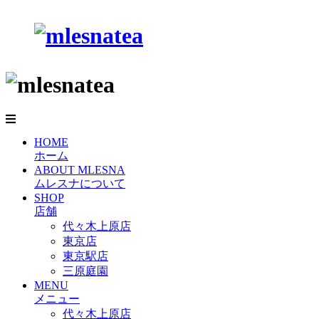
HOME
ホーム
ABOUT MLESNA
ムレスナについて
SHOP
店舗
代々木上原店
東京店
東京駅店
三原庭園
MENU
メニュー
代々木上原店