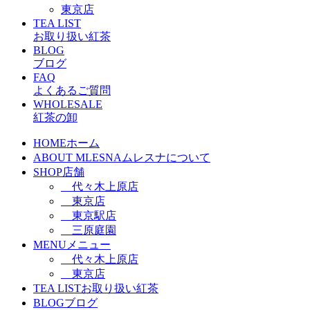
東京店
TEA LIST
お取り扱い紅茶
BLOG
ブログ
FAQ
よくあるご質問
WHOLESALE
紅茶の卸
HOME
ホーム
ABOUT MLESNA
ムレスナについて
SHOP
店舗
代々木上原店
東京店
東京駅店
三原庭園
MENU
メニュー
代々木上原店
東京店
TEA LIST
お取り扱い紅茶
BLOG
ブログ