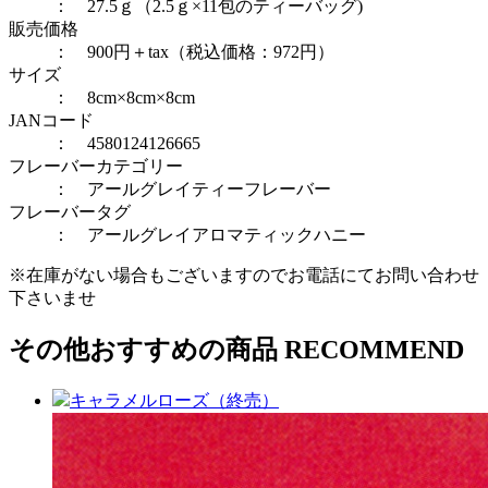
： 27.5ｇ（2.5ｇ×11包のティーバッグ)
販売価格
： 900円＋tax（税込価格：972円）
サイズ
： 8cm×8cm×8cm
JANコード
： 4580124126665
フレーバーカテゴリー
：
アールグレイティーフレーバー
フレーバータグ
：
アールグレイ
アロマティックハニー
※在庫がない場合もございますのでお電話にてお問い合わせ
下さいませ
その他おすすめの商品
RECOMMEND
キャラメルローズ（終売）