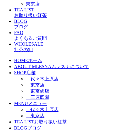
東京店
TEA LIST
お取り扱い紅茶
BLOG
ブログ
FAQ
よくあるご質問
WHOLESALE
紅茶の卸
HOME
ホーム
ABOUT MLESNA
ムレスナについて
SHOP
店舗
代々木上原店
東京店
東京駅店
三原庭園
MENU
メニュー
代々木上原店
東京店
TEA LIST
お取り扱い紅茶
BLOG
ブログ