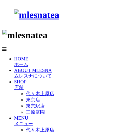
HOME
ホーム
ABOUT MLESNA
ムレスナについて
SHOP
店舗
代々木上原店
東京店
東京駅店
三原庭園
MENU
メニュー
代々木上原店