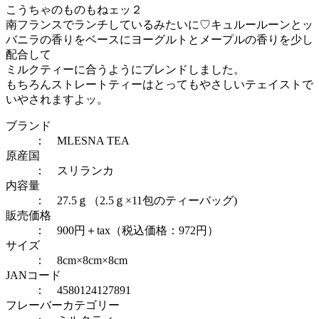
こうちゃのものもねェッ２
南フランスでランチしているみたいに♡キュルールーンとッ
バニラの香りをベースにヨーグルトとメープルの香りを少し
配合して
ミルクティーに合うようにブレンドしました。
もちろんストレートティーはとってもやさしいテェイストで
いやされますよッ。
ブランド
： MLESNA TEA
原産国
： スリランカ
内容量
： 27.5ｇ（2.5ｇ×11包のティーバッグ)
販売価格
： 900円＋tax（税込価格：972円）
サイズ
： 8cm×8cm×8cm
JANコード
： 4580124127891
フレーバーカテゴリー