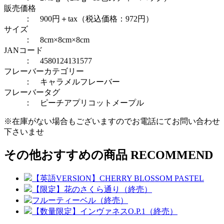
販売価格
： 900円＋tax（税込価格：972円）
サイズ
： 8cm×8cm×8cm
JANコード
： 4580124131577
フレーバーカテゴリー
：
キャラメルフレーバー
フレーバータグ
：
ピーチアプリコット
メープル
※在庫がない場合もございますのでお電話にてお問い合わせ
下さいませ
その他おすすめの商品
RECOMMEND
【英語VERSION】CHERRY BLOSSOM PASTEL
【限定】花のさくら通り（終売）
フルーティーベル（終売）
【数量限定】インヴァネスO.P.1（終売）