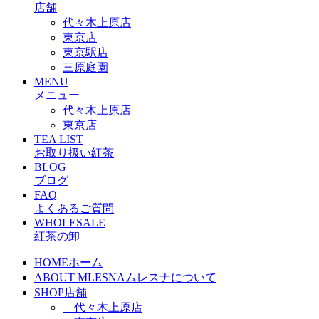
店舗
代々木上原店
東京店
東京駅店
三原庭園
MENU
メニュー
代々木上原店
東京店
TEA LIST
お取り扱い紅茶
BLOG
ブログ
FAQ
よくあるご質問
WHOLESALE
紅茶の卸
HOME
ホーム
ABOUT MLESNA
ムレスナについて
SHOP
店舗
代々木上原店