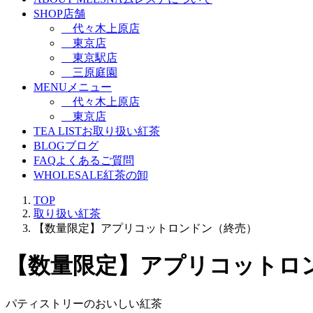
SHOP
店舗
代々木上原店
東京店
東京駅店
三原庭園
MENU
メニュー
代々木上原店
東京店
TEA LIST
お取り扱い紅茶
BLOG
ブログ
FAQ
よくあるご質問
WHOLESALE
紅茶の卸
TOP
取り扱い紅茶
【数量限定】アプリコットロンドン（終売）
【数量限定】アプリコットロ
パティストリーのおいしい紅茶