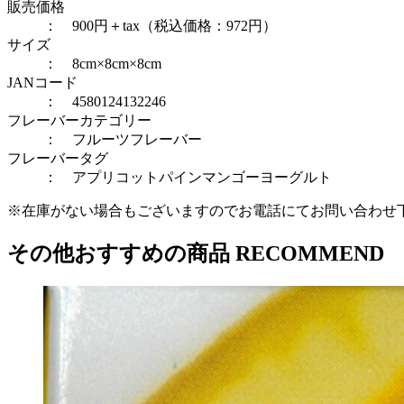
販売価格
： 900円＋tax（税込価格：972円）
サイズ
： 8cm×8cm×8cm
JANコード
： 4580124132246
フレーバーカテゴリー
：
フルーツフレーバー
フレーバータグ
：
アプリコット
パイン
マンゴー
ヨーグルト
※在庫がない場合もございますのでお電話にてお問い合わせ
その他おすすめの商品
RECOMMEND