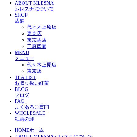
ABOUT MLESNA
ムレスナについて
SHOP
店舗
代々木上原店
東京店
東京駅店
三原庭園
MENU
メニュー
代々木上原店
東京店
TEA LIST
お取り扱い紅茶
BLOG
ブログ
FAQ
よくあるご質問
WHOLESALE
紅茶の卸
HOME
ホーム
ABOUT MLESNA
ムレスナについて