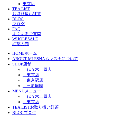
東京店
TEA LIST
お取り扱い紅茶
BLOG
ブログ
FAQ
よくあるご質問
WHOLESALE
紅茶の卸
HOME
ホーム
ABOUT MLESNA
ムレスナについて
SHOP
店舗
代々木上原店
東京店
東京駅店
三原庭園
MENU
メニュー
代々木上原店
東京店
TEA LIST
お取り扱い紅茶
BLOG
ブログ