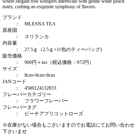
where elegant rose whispers intertwine with gentle white peach
notes, crafting an exquisite symphony of flavors.
ブランド
： MLESNA TEA
原産国
： スリランカ
内容量
： 27.5ｇ（2.5ｇ×11包のティーバッグ)
販売価格
： 900円＋tax（税込価格：972円）
サイズ
： 8cm×8cm×8cm
JANコード
： 4580124132833
フレーバーカテゴリー
：
フラワーフレーバー
フレーバータグ
：
ピーチアプリコット
ローズ
※在庫がない場合もございますのでお電話にてお問い合わせ
下さいませ