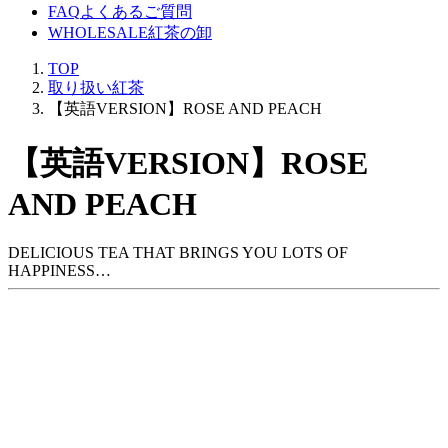
FAQ
よくあるご質問
WHOLESALE
紅茶の卸
TOP
取り扱い紅茶
【英語VERSION】ROSE AND PEACH
【英語VERSION】ROSE
AND PEACH
DELICIOUS TEA THAT BRINGS YOU LOTS OF
HAPPINESS…