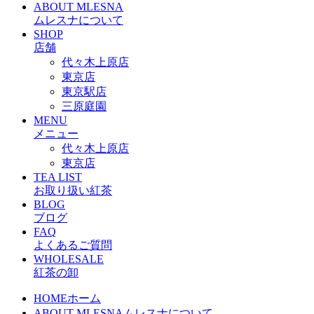
ABOUT MLESNA
ムレスナについて
SHOP
店舗
代々木上原店
東京店
東京駅店
三原庭園
MENU
メニュー
代々木上原店
東京店
TEA LIST
お取り扱い紅茶
BLOG
ブログ
FAQ
よくあるご質問
WHOLESALE
紅茶の卸
HOME
ホーム
ABOUT MLESNA
ムレスナについて