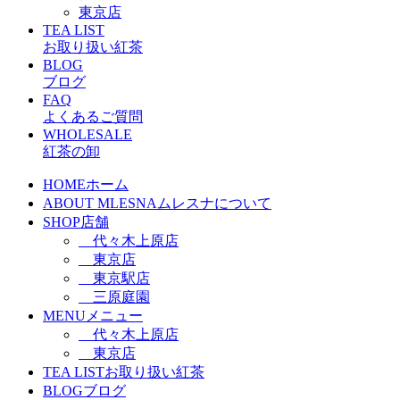
東京店
TEA LIST
お取り扱い紅茶
BLOG
ブログ
FAQ
よくあるご質問
WHOLESALE
紅茶の卸
HOME
ホーム
ABOUT MLESNA
ムレスナについて
SHOP
店舗
代々木上原店
東京店
東京駅店
三原庭園
MENU
メニュー
代々木上原店
東京店
TEA LIST
お取り扱い紅茶
BLOG
ブログ