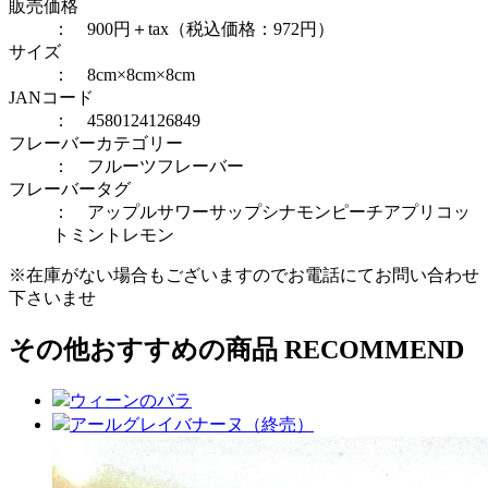
販売価格
： 900円＋tax（税込価格：972円）
サイズ
： 8cm×8cm×8cm
JANコード
： 4580124126849
フレーバーカテゴリー
：
フルーツフレーバー
フレーバータグ
：
アップル
サワーサップ
シナモン
ピーチアプリコッ
ト
ミント
レモン
※在庫がない場合もございますのでお電話にてお問い合わせ
下さいませ
その他おすすめの商品
RECOMMEND
ウィーンのバラ
アールグレイバナーヌ（終売）