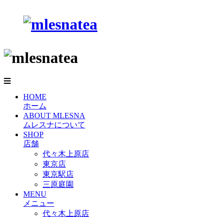
HOME
ホーム
ABOUT MLESNA
ムレスナについて
SHOP
店舗
代々木上原店
東京店
東京駅店
三原庭園
MENU
メニュー
代々木上原店