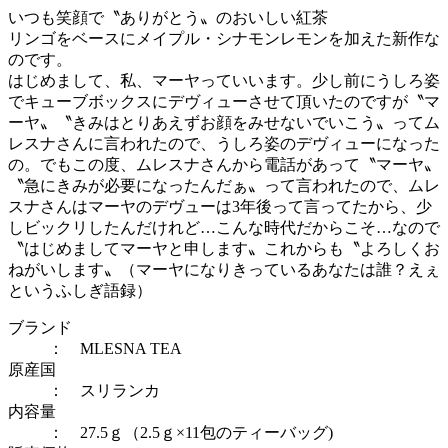
いつも笑顔で〝ありがとう〟のおいしい紅茶
リンゴをベースにメイプル・シナモンレモンを加えた新作な
のです。
はじめまして、私、マーヤっていいます。少し前にうしろ姿
でキューブボックスにデヴィューさせて頂いたのですが〝マ
ーヤ〟〝きみはとりあえずお顔をみせないでいこう〟ってム
レスナさんに言われたので、うしろ姿のデヴィューになった
の。でもこの度、ムレスナさんから電話があって〝マーヤ〟
〝急にきみが必要になったんだぁ〟って言われたので、ムレ
スナさんはマーヤのデヴューは3年後って言ってたから、少
しビックリしたんだけれど…こんな時代だからこそ…なので
〝はじめましてマーヤと申します〟これからも〝よろしくお
ねがいします〟（マーヤになりきっているあなたは誰？えぇ
というふしぎ語録）
ブランド
： MLESNA TEA
原産国
： スリランカ
内容量
： 27.5ｇ（2.5ｇ×11包のティーバッグ)