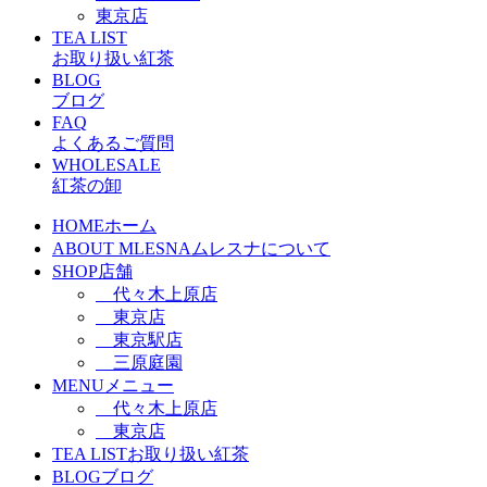
東京店
TEA LIST
お取り扱い紅茶
BLOG
ブログ
FAQ
よくあるご質問
WHOLESALE
紅茶の卸
HOME
ホーム
ABOUT MLESNA
ムレスナについて
SHOP
店舗
代々木上原店
東京店
東京駅店
三原庭園
MENU
メニュー
代々木上原店
東京店
TEA LIST
お取り扱い紅茶
BLOG
ブログ