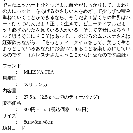
でもねェッハートひとつだよ…自分がしっかりして、まわり
の人にハッピーをあげるやさしい人をめざして少しずつ積み
重ねていくことができるなら、そうだよ！ぼくらの世界はハ
ートひとつなんだよ！正しく生きて、ビューティフルだよ
ッ！必ずあなたを見ている人がいる。そして幸せになろう！
って思うそこにＫＥＹはあって、このごろのムレスナさんは
紅茶飲みながら、〝もっとティータイムをして、美しく生き
ようとしているあなたにお会いできることを楽しみにしてい
るのです。（ムレスナさんもうここからは愛なのです語録）
ブランド
： MLESNA TEA
原産国
： スリランカ
内容量
： 27.5ｇ（2.5ｇ×11包のティーバッグ)
販売価格
： 900円＋tax（税込価格：972円）
サイズ
： 8cm×8cm×8cm
JANコード