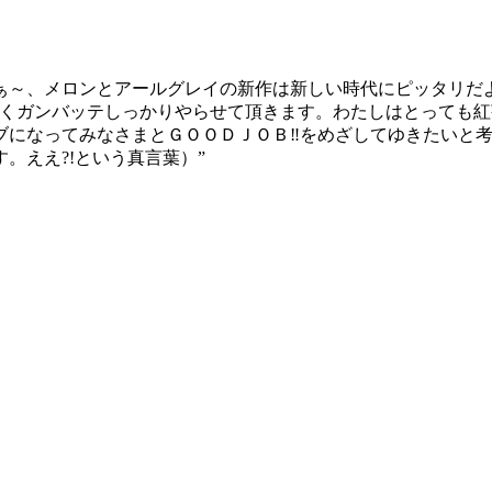
ぁ～、メロンとアールグレイの新作は新しい時代にピッタリだ
高くガンバッテしっかりやらせて頂きます。わたしはとっても
ブになってみなさまとＧＯＯＤＪＯＢ‼をめざしてゆきたいと
。ええ?!という真言葉）”