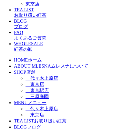
東京店
TEA LIST
お取り扱い紅茶
BLOG
ブログ
FAQ
よくあるご質問
WHOLESALE
紅茶の卸
HOME
ホーム
ABOUT MLESNA
ムレスナについて
SHOP
店舗
代々木上原店
東京店
東京駅店
三原庭園
MENU
メニュー
代々木上原店
東京店
TEA LIST
お取り扱い紅茶
BLOG
ブログ