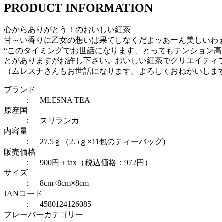
PRODUCT INFORMATION
心からありがとう！のおいしい紅茶
甘～い香りに乙女の想いは果てしなくだよッあーん美しいわ
“このタイミングでお世話になります、とってもテンション
とがありますがお許し下さい。おいしい紅茶でクリエイティ
（ムレスナさんもお世話になります。よろしくおねがいします
ブランド
： MLESNA TEA
原産国
： スリランカ
内容量
： 27.5ｇ（2.5ｇ×11包のティーバッグ)
販売価格
： 900円＋tax（税込価格：972円）
サイズ
： 8cm×8cm×8cm
JANコード
： 4580124126085
フレーバーカテゴリー