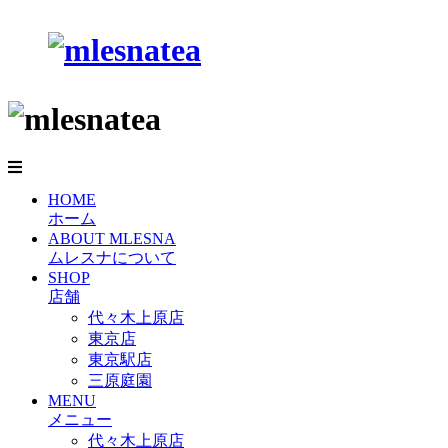
HOME
ホーム
ABOUT MLESNA
ムレスナについて
SHOP
店舗
代々木上原店
東京店
東京駅店
三原庭園
MENU
メニュー
代々木上原店