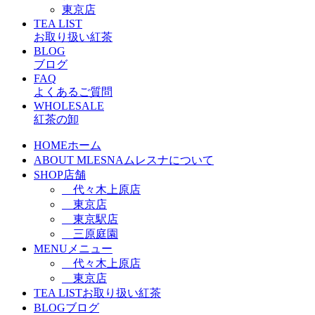
東京店
TEA LIST
お取り扱い紅茶
BLOG
ブログ
FAQ
よくあるご質問
WHOLESALE
紅茶の卸
HOME
ホーム
ABOUT MLESNA
ムレスナについて
SHOP
店舗
代々木上原店
東京店
東京駅店
三原庭園
MENU
メニュー
代々木上原店
東京店
TEA LIST
お取り扱い紅茶
BLOG
ブログ