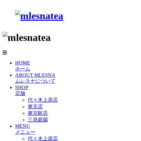
HOME
ホーム
ABOUT MLESNA
ムレスナについて
SHOP
店舗
代々木上原店
東京店
東京駅店
三原庭園
MENU
メニュー
代々木上原店