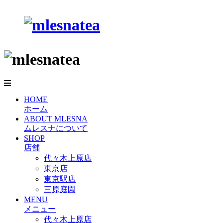
HOME
ホーム
ABOUT MLESNA
ムレスナについて
SHOP
店舗
代々木上原店
東京店
東京駅店
三原庭園
MENU
メニュー
代々木上原店