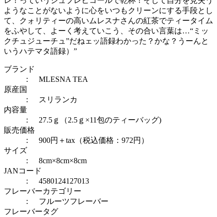
レ！っていうシュプレヒコールで乾杯！そして自分を見失う
ようなことがないように心をいつもクリーンにする手段とし
て、クォリティーの高いムレスナさんの紅茶でティータイム
をふやして、よーく考えていこう、その合い言葉は…“ミッ
クチュジューチュ”だねェッ語録わかった？かな？うーんと
いうハテマタ語録）”
ブランド
： MLESNA TEA
原産国
： スリランカ
内容量
： 27.5ｇ（2.5ｇ×11包のティーバッグ)
販売価格
： 900円＋tax（税込価格：972円）
サイズ
： 8cm×8cm×8cm
JANコード
： 4580124127013
フレーバーカテゴリー
：
フルーツフレーバー
フレーバータグ