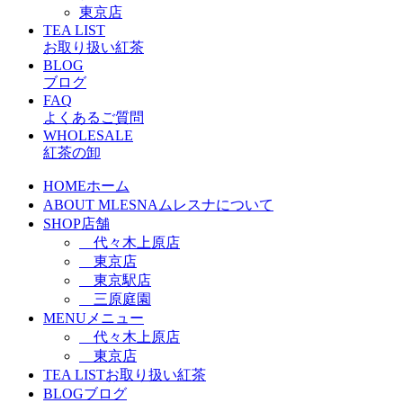
東京店
TEA LIST
お取り扱い紅茶
BLOG
ブログ
FAQ
よくあるご質問
WHOLESALE
紅茶の卸
HOME
ホーム
ABOUT MLESNA
ムレスナについて
SHOP
店舗
代々木上原店
東京店
東京駅店
三原庭園
MENU
メニュー
代々木上原店
東京店
TEA LIST
お取り扱い紅茶
BLOG
ブログ