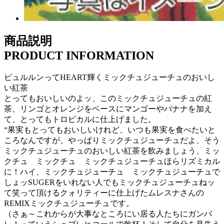
商品説明
PRODUCT INFORMATION
ピュルルンってHEART輝くミックチュジューチュのおいし
い紅茶
とってもおいしいのよッ、このミックチュジューチュの紅
茶、リンゴとオレンジをベースにマンゴーやバナナを加え
て、とってもトロピカルに仕上げました。
“果実もとってもおいしいけれど、いつも果実を食べたいと
ころなんですが、やっぱりミックチュジューチュだよ、そう
ミックチュジューチュのおいしい紅茶を飲みましょう、ミッ
クチュ ミックチュ ミックチュジューチュほらリズミカル
に！ハイ、ミックチュジューチュ ミックチュジューチュで
しょッSUGERをいれない人でもミックチュジューチュねッ
て笑って頂けるクォリティーに仕上げたムレスナさんの
REMIXミックチュジューチュです。
（さぁ～これからが大事なところにい居る人たちにガンバ