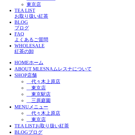
東京店
TEA LIST
お取り扱い紅茶
BLOG
ブログ
FAQ
よくあるご質問
WHOLESALE
紅茶の卸
HOME
ホーム
ABOUT MLESNA
ムレスナについて
SHOP
店舗
代々木上原店
東京店
東京駅店
三原庭園
MENU
メニュー
代々木上原店
東京店
TEA LIST
お取り扱い紅茶
BLOG
ブログ