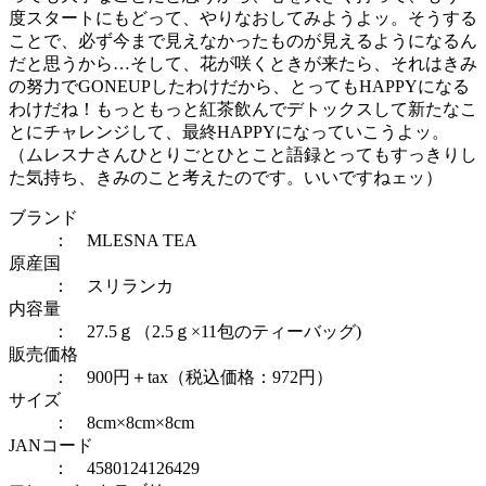
度スタートにもどって、やりなおしてみようよッ。そうする
ことで、必ず今まで見えなかったものが見えるようになるん
だと思うから…そして、花が咲くときが来たら、それはきみ
の努力でGONEUPしたわけだから、とってもHAPPYになる
わけだね！もっともっと紅茶飲んでデトックスして新たなこ
とにチャレンジして、最終HAPPYになっていこうよッ。
（ムレスナさんひとりごとひとこと語録とってもすっきりし
た気持ち、きみのこと考えたのです。いいですねェッ）
ブランド
： MLESNA TEA
原産国
： スリランカ
内容量
： 27.5ｇ（2.5ｇ×11包のティーバッグ)
販売価格
： 900円＋tax（税込価格：972円）
サイズ
： 8cm×8cm×8cm
JANコード
： 4580124126429