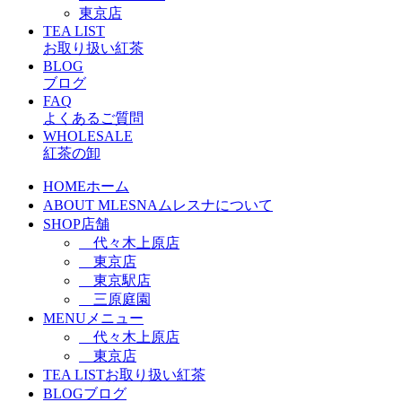
東京店
TEA LIST
お取り扱い紅茶
BLOG
ブログ
FAQ
よくあるご質問
WHOLESALE
紅茶の卸
HOME
ホーム
ABOUT MLESNA
ムレスナについて
SHOP
店舗
代々木上原店
東京店
東京駅店
三原庭園
MENU
メニュー
代々木上原店
東京店
TEA LIST
お取り扱い紅茶
BLOG
ブログ