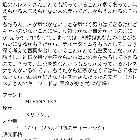
近のムレスナさんはとても想っていることが多くあって、与
えられる人与えられない人の差ってどこからうまれるの？っ
て
もちろん、人が気づかないことを気づく努力はできるけれど
キャパの少ないことにやはり気づかない自分がいつのまに
か“えらそう”になってしまっては、神様はあなたのことがき
らいになるかも？だから、ティータイムをもっとして、まず
深く考えて言葉を出していくことがとても重要ではないかと
想うし、神様が持つ宝箱からいっぱいの宝をおろして下さる
のでは？って、紅茶を飲むといつもふりかえっているムレス
ナさんがいるのです。もうだから紅茶がなくては生きてゆけ
ないくらい紅茶が好きなムレスナさんだったのです。（ムレ
スナさんのキーワードは“宝箱が好き”なの語録）
ブランド
： MLESNA TEA
原産国
： スリランカ
内容量
： 27.5ｇ（2.5ｇ×11包のティーバッグ)
販売価格