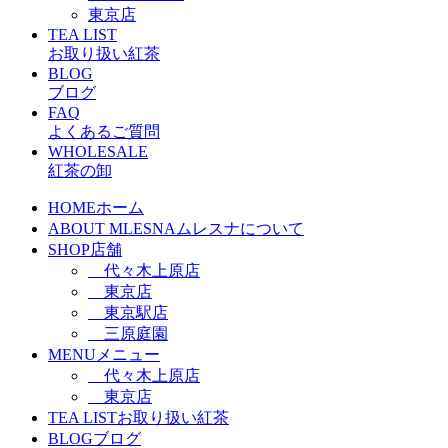
東京店
TEA LIST
お取り扱い紅茶
BLOG
ブログ
FAQ
よくあるご質問
WHOLESALE
紅茶の卸
HOME
ホーム
ABOUT MLESNA
ムレスナについて
SHOP
店舗
代々木上原店
東京店
東京駅店
三原庭園
MENU
メニュー
代々木上原店
東京店
TEA LIST
お取り扱い紅茶
BLOG
ブログ