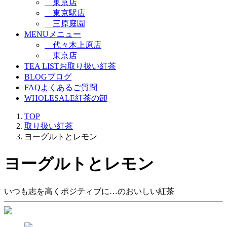
東京店
東京駅店
三原庭園
MENU
メニュー
代々木上原店
東京店
TEA LIST
お取り扱い紅茶
BLOG
ブログ
FAQ
よくあるご質問
WHOLESALE
紅茶の卸
TOP
取り扱い紅茶
ヨーグルトとレモン
ヨーグルトとレモン
いつも志を高くポジティブに…のおいしい紅茶