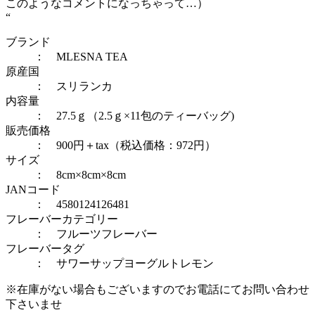
このようなコメントになっちゃって…）
“
ブランド
： MLESNA TEA
原産国
： スリランカ
内容量
： 27.5ｇ（2.5ｇ×11包のティーバッグ)
販売価格
： 900円＋tax（税込価格：972円）
サイズ
： 8cm×8cm×8cm
JANコード
： 4580124126481
フレーバーカテゴリー
：
フルーツフレーバー
フレーバータグ
：
サワーサップ
ヨーグルト
レモン
※在庫がない場合もございますのでお電話にてお問い合わせ
下さいませ