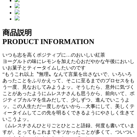
商品説明
PRODUCT INFORMATION
いつも志を高くポジティブに…のおいしい紅茶
ヨーグルトの味にレモンを加えた心おだやかな午後においし
いお菓子とティータイムしたいのです
“もうこれ以上〝無理〟なんて言葉を出さないで、いろいろ
あったことをふりかえって、そこに至るまでのプロセスをも
う一度、見なおしてみようよッ。そうしたら、意外に気づく
ことがあったようにムレスナさんも思うから、前向いて、ポ
ジティブカルマを生みだして、少しずつ、進んでいこうよ
ッ。この人生ただ一度しかないから…大事にして、美しくテ
ィータイムしてこの先を明るくできるようにやさしく生きて
いこうよッ。
（ムレスナさんひとりごとひとこと語録、何度も書いていま
すが、とってもこれまでキツかったことが多くて、ついつい