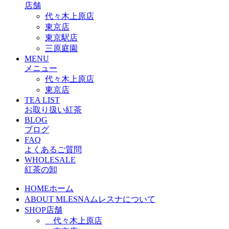
店舗
代々木上原店
東京店
東京駅店
三原庭園
MENU
メニュー
代々木上原店
東京店
TEA LIST
お取り扱い紅茶
BLOG
ブログ
FAQ
よくあるご質問
WHOLESALE
紅茶の卸
HOME
ホーム
ABOUT MLESNA
ムレスナについて
SHOP
店舗
代々木上原店