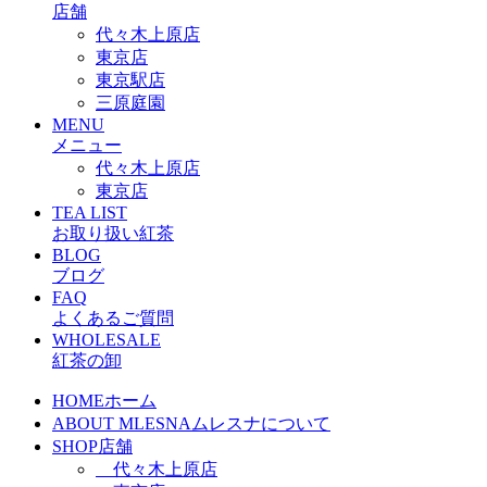
店舗
代々木上原店
東京店
東京駅店
三原庭園
MENU
メニュー
代々木上原店
東京店
TEA LIST
お取り扱い紅茶
BLOG
ブログ
FAQ
よくあるご質問
WHOLESALE
紅茶の卸
HOME
ホーム
ABOUT MLESNA
ムレスナについて
SHOP
店舗
代々木上原店