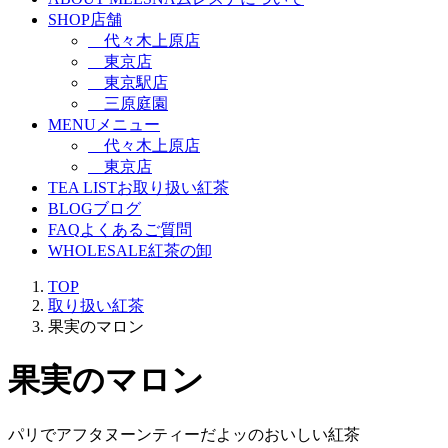
SHOP
店舗
代々木上原店
東京店
東京駅店
三原庭園
MENU
メニュー
代々木上原店
東京店
TEA LIST
お取り扱い紅茶
BLOG
ブログ
FAQ
よくあるご質問
WHOLESALE
紅茶の卸
TOP
取り扱い紅茶
果実のマロン
果実のマロン
パリでアフタヌーンティーだよッのおいしい紅茶