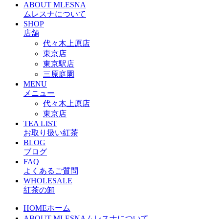
ABOUT MLESNA
ムレスナについて
SHOP
店舗
代々木上原店
東京店
東京駅店
三原庭園
MENU
メニュー
代々木上原店
東京店
TEA LIST
お取り扱い紅茶
BLOG
ブログ
FAQ
よくあるご質問
WHOLESALE
紅茶の卸
HOME
ホーム
ABOUT MLESNA
ムレスナについて