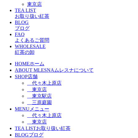
東京店
TEA LIST
お取り扱い紅茶
BLOG
ブログ
FAQ
よくあるご質問
WHOLESALE
紅茶の卸
HOME
ホーム
ABOUT MLESNA
ムレスナについて
SHOP
店舗
代々木上原店
東京店
東京駅店
三原庭園
MENU
メニュー
代々木上原店
東京店
TEA LIST
お取り扱い紅茶
BLOG
ブログ