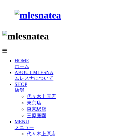
HOME
ホーム
ABOUT MLESNA
ムレスナについて
SHOP
店舗
代々木上原店
東京店
東京駅店
三原庭園
MENU
メニュー
代々木上原店