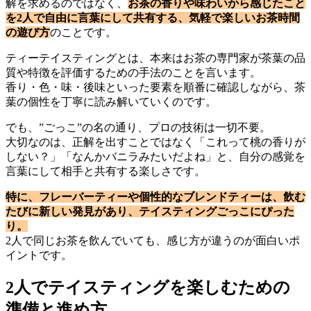
解を求めるのではなく、
お茶の香りや味わいから感じたこと
を2人で自由に言葉にして共有する、気軽で楽しいお茶時間
の遊び方
のことです。
ティーテイスティングとは、本来はお茶の専門家が茶葉の品
質や特徴を評価するための手法のことを言います。
香り・色・味・後味といった要素を順番に確認しながら、茶
葉の個性を丁寧に読み解いていくのです。
でも、”ごっこ”の名の通り、プロの技術は一切不要。
大切なのは、正解を出すことではなく「これって桃の香りが
しない？」「なんかバニラみたいだよね」と、自分の感覚を
言葉にして相手と共有する楽しさです。
特に、フレーバーティーや個性的なブレンドティーは、飲む
たびに新しい発見があり、テイスティングごっこにぴった
り。
2人で同じお茶を飲んでいても、感じ方が違うのが面白いポ
イントです。
2人でテイスティングを楽しむための
準備と進め方