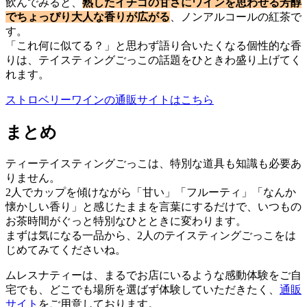
飲んでみると、
熟したイチゴの甘さにワインを思わせる芳醇
でちょっぴり大人な香りが広がる
、ノンアルコールの紅茶で
す。
「これ何に似てる？」と思わず語り合いたくなる個性的な香
りは、テイスティングごっこの話題をひときわ盛り上げてく
れます。
ストロベリーワインの通販サイトはこちら
まとめ
ティーテイスティングごっこは、特別な道具も知識も必要あ
りません。
2人でカップを傾けながら「甘い」「フルーティ」「なんか
懐かしい香り」と感じたままを言葉にするだけで、いつもの
お茶時間がぐっと特別なひとときに変わります。
まずは気になる一品から、2人のテイスティングごっこをは
じめてみてくださいね。
ムレスナティーは、まるでお店にいるような感動体験をご自
宅でも、どこでも場所を選ばず体験していただきたく、
通販
サイト
をご用意しております。