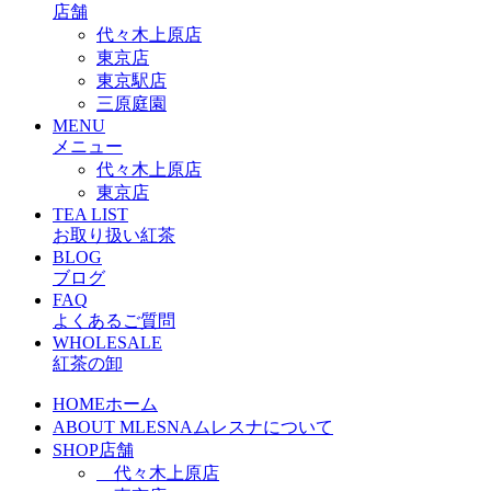
店舗
代々木上原店
東京店
東京駅店
三原庭園
MENU
メニュー
代々木上原店
東京店
TEA LIST
お取り扱い紅茶
BLOG
ブログ
FAQ
よくあるご質問
WHOLESALE
紅茶の卸
HOME
ホーム
ABOUT MLESNA
ムレスナについて
SHOP
店舗
代々木上原店