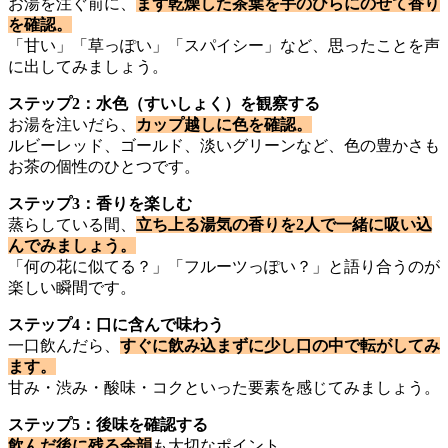
お湯を注ぐ前に、
まず乾燥した茶葉を手のひらにのせて香り
を確認。
「甘い」「草っぽい」「スパイシー」など、思ったことを声
に出してみましょう。
ステップ2：水色（すいしょく）を観察する
お湯を注いだら、
カップ越しに色を確認。
ルビーレッド、ゴールド、淡いグリーンなど、色の豊かさも
お茶の個性のひとつです。
ステップ3：香りを楽しむ
蒸らしている間、
立ち上る湯気の香りを2人で一緒に吸い込
んでみましょう。
「何の花に似てる？」「フルーツっぽい？」と語り合うのが
楽しい瞬間です。
ステップ4：口に含んで味わう
一口飲んだら、
すぐに飲み込まずに少し口の中で転がしてみ
ます。
甘み・渋み・酸味・コクといった要素を感じてみましょう。
ステップ5：後味を確認する
飲んだ後に残る余韻
も大切なポイント。