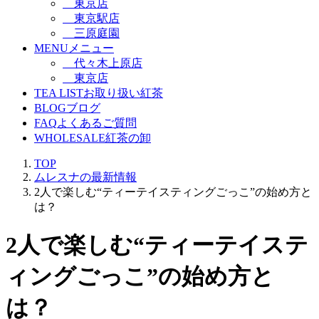
東京店
東京駅店
三原庭園
MENU
メニュー
代々木上原店
東京店
TEA LIST
お取り扱い紅茶
BLOG
ブログ
FAQ
よくあるご質問
WHOLESALE
紅茶の卸
TOP
ムレスナの最新情報
2人で楽しむ“ティーテイスティングごっこ”の始め方と
は？
2人で楽しむ“ティーテイステ
ィングごっこ”の始め方と
は？