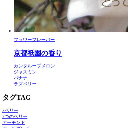
フラワーフレーバー
京都祇園の香り
カンタループメロン
ジャスミン
バナナ
ラズベリー
タグ
TAG
3ベリー
7つのベリー
アーモンド