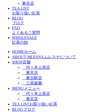
東京店
TEA LIST
お取り扱い紅茶
BLOG
ブログ
FAQ
よくあるご質問
WHOLESALE
紅茶の卸
HOME
ホーム
ABOUT MLESNA
ムレスナについて
SHOP
店舗
代々木上原店
東京店
東京駅店
三原庭園
MENU
メニュー
代々木上原店
東京店
TEA LIST
お取り扱い紅茶
BLOG
ブログ