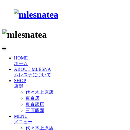
HOME
ホーム
ABOUT MLESNA
ムレスナについて
SHOP
店舗
代々木上原店
東京店
東京駅店
三原庭園
MENU
メニュー
代々木上原店