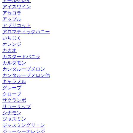
アールグレイ
アイスワイン
アセロラ
アップル
アプリコット
アロマティックハニー
いちじく
オレンジ
カカオ
カスタードバニラ
カルダモン
カンタループメロン
カンタループメロン他
キャラメル
グレープ
クローブ
サクランボ
サワーサップ
シナモン
ジャスミン
ジャスミングリーン
ジューシーオレンジ