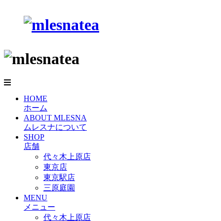
HOME
ホーム
ABOUT MLESNA
ムレスナについて
SHOP
店舗
代々木上原店
東京店
東京駅店
三原庭園
MENU
メニュー
代々木上原店