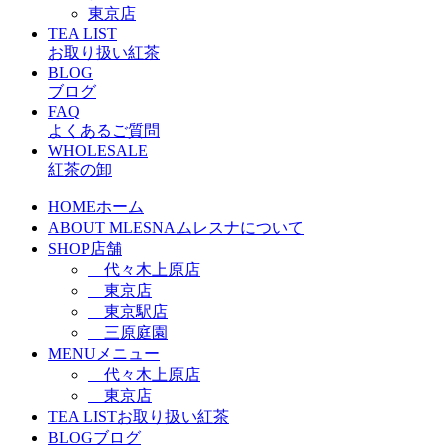
東京店
TEA LIST
お取り扱い紅茶
BLOG
ブログ
FAQ
よくあるご質問
WHOLESALE
紅茶の卸
HOME
ホーム
ABOUT MLESNA
ムレスナについて
SHOP
店舗
代々木上原店
東京店
東京駅店
三原庭園
MENU
メニュー
代々木上原店
東京店
TEA LIST
お取り扱い紅茶
BLOG
ブログ