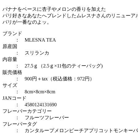
バナナをベースに杏子やメロンの香りを加えた
パリ好きなあなたへブレンドしたムレスナさんのリニューア
パリが一番なのよッ。
ブランド
： MLESNA TEA
原産国
： スリランカ
内容量
： 27.5ｇ（2.5ｇ×11包のティーバッグ)
販売価格
： 900円＋tax（税込価格：972円）
サイズ
： 8cm×8cm×8cm
JANコード
： 4580124131690
フレーバーカテゴリー
：
フルーツフレーバー
フレーバータグ
：
カンタループメロン
ピーチアプリコット
モンキーバ