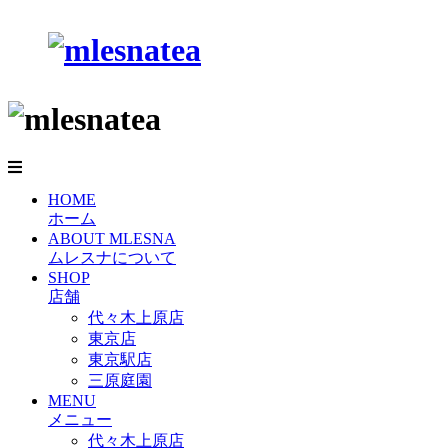
HOME
ホーム
ABOUT MLESNA
ムレスナについて
SHOP
店舗
代々木上原店
東京店
東京駅店
三原庭園
MENU
メニュー
代々木上原店