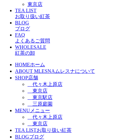
東京店
TEA LIST
お取り扱い紅茶
BLOG
ブログ
FAQ
よくあるご質問
WHOLESALE
紅茶の卸
HOME
ホーム
ABOUT MLESNA
ムレスナについて
SHOP
店舗
代々木上原店
東京店
東京駅店
三原庭園
MENU
メニュー
代々木上原店
東京店
TEA LIST
お取り扱い紅茶
BLOG
ブログ