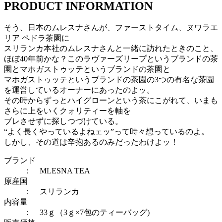
PRODUCT INFORMATION
そう、日本のムレスナさんが、ファーストタイム、ヌワラエ
リア ペドラ茶園に
スリランカ本社のムレスナさんと一緒に訪れたときのこと、
ほぼ40年前かな？このラヴァーズリープというブランドの茶
園とマホガストゥッテというブランドの茶園と
マホガストゥッテというブランドの茶園の3つの有名な茶園
を運営しているオーナーにあったのよッ。
その時からずっとハイグローンという茶にこがれて、いまも
さらに上をいくクォリティーを軸を
ブレさせずに探しつづけている。
“よく長くやっているよねェッ”って時々想っているのよ。
しかし、その道は辛抱あるのみだったわけよッ！
ブランド
： MLESNA TEA
原産国
： スリランカ
内容量
： 33ｇ（3ｇ×7包のティーバッグ)