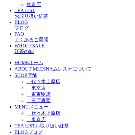
東京店
TEA LIST
お取り扱い紅茶
BLOG
ブログ
FAQ
よくあるご質問
WHOLESALE
紅茶の卸
HOME
ホーム
ABOUT MLESNA
ムレスナについて
SHOP
店舗
代々木上原店
東京店
東京駅店
三原庭園
MENU
メニュー
代々木上原店
東京店
TEA LIST
お取り扱い紅茶
BLOG
ブログ