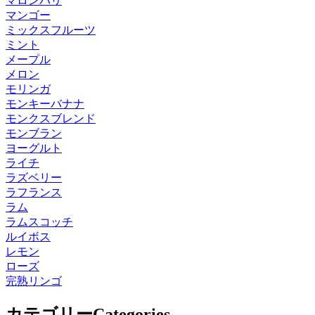
マロンパリ
マンゴー
ミックスフルーツ
ミント
メープル
メロン
モリンガ
モンキーバナナ
モンクスブレンド
モンブラン
ヨーグルト
ライチ
ラズベリー
ラフランス
ラム
ラムスコッチ
ルイボス
レモン
ローズ
完熟リンゴ
カテゴリー
Categories