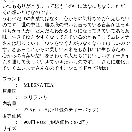
いつもありがとう…って想う心の中にはなにもなく、ただ、
その想いだけなのです。
うわべだけの言葉ではなく、心からの気持ちでお伝えしたい
のです。世の中は、腹の底の想いと言っている言葉がはっき
りちがう人が、だんだんわかるようになってきていてある意
味、生きてゆきやすくなってきているのかも？ってムレスナ
さんは思っていて、ウソをつく人が少なくなってほしいので
す。さぁ～これからの美しい未来を心きれいに生きるため、
心からの言葉や想いをまわりの人たちにおいしいティータイ
ムを通して美しくいきてゆきたいものです。（さらに進化し
ていくムレスナさんなのです、シュビドゥビ語録）
ブランド
： MLESNA TEA
原産国
： スリランカ
内容量
： 27.5ｇ（2.5ｇ×11包のティーバッグ)
販売価格
： 900円＋tax（税込価格：972円）
サイズ