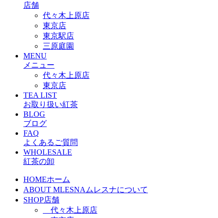
店舗
代々木上原店
東京店
東京駅店
三原庭園
MENU
メニュー
代々木上原店
東京店
TEA LIST
お取り扱い紅茶
BLOG
ブログ
FAQ
よくあるご質問
WHOLESALE
紅茶の卸
HOME
ホーム
ABOUT MLESNA
ムレスナについて
SHOP
店舗
代々木上原店