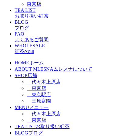
東京店
TEA LIST
お取り扱い紅茶
BLOG
ブログ
FAQ
よくあるご質問
WHOLESALE
紅茶の卸
HOME
ホーム
ABOUT MLESNA
ムレスナについて
SHOP
店舗
代々木上原店
東京店
東京駅店
三原庭園
MENU
メニュー
代々木上原店
東京店
TEA LIST
お取り扱い紅茶
BLOG
ブログ