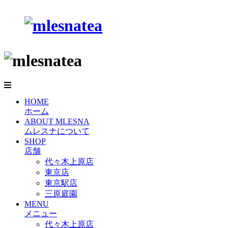
HOME
ホーム
ABOUT MLESNA
ムレスナについて
SHOP
店舗
代々木上原店
東京店
東京駅店
三原庭園
MENU
メニュー
代々木上原店