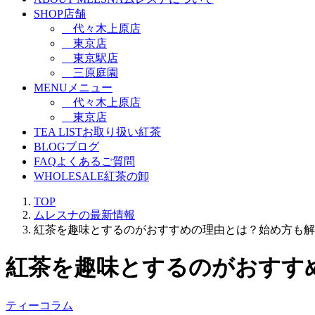
SHOP
店舗
代々木上原店
東京店
東京駅店
三原庭園
MENU
メニュー
代々木上原店
東京店
TEA LIST
お取り扱い紅茶
BLOG
ブログ
FAQ
よくあるご質問
WHOLESALE
紅茶の卸
TOP
ムレスナの最新情報
紅茶を趣味とするのがおすすめの理由とは？始め方も解
紅茶を趣味とするのがおすす
ティーコラム