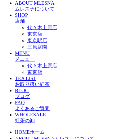
ABOUT MLESNA
ムレスナについて
SHOP
店舗
代々木上原店
東京店
東京駅店
三原庭園
MENU
メニュー
代々木上原店
東京店
TEA LIST
お取り扱い紅茶
BLOG
ブログ
FAQ
よくあるご質問
WHOLESALE
紅茶の卸
HOME
ホーム
ABOUT MLESNA
ムレスナについて