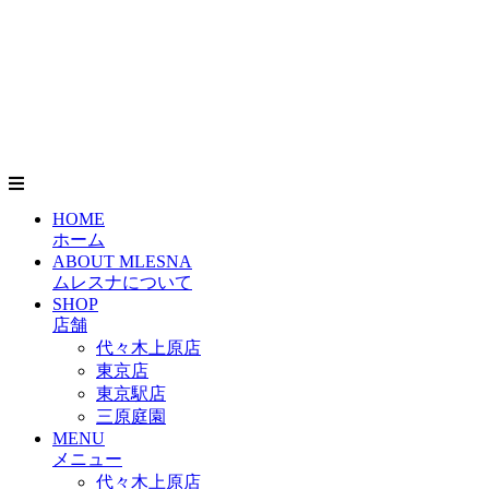
HOME
ホーム
ABOUT MLESNA
ムレスナについて
SHOP
店舗
代々木上原店
東京店
東京駅店
三原庭園
MENU
メニュー
代々木上原店