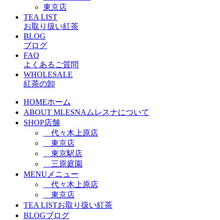
東京店
TEA LIST
お取り扱い紅茶
BLOG
ブログ
FAQ
よくあるご質問
WHOLESALE
紅茶の卸
HOME
ホーム
ABOUT MLESNA
ムレスナについて
SHOP
店舗
代々木上原店
東京店
東京駅店
三原庭園
MENU
メニュー
代々木上原店
東京店
TEA LIST
お取り扱い紅茶
BLOG
ブログ