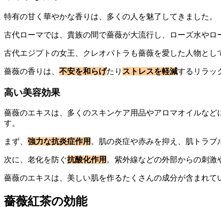
特有の甘く華やかな香りは、多くの人を魅了してきました。
古代ローマでは、貴族の間で薔薇が大流行し、ローズ水やロ
古代エジプトの女王、クレオパトラも薔薇を愛した人物とし
薔薇の香りは、
不安を和らげ
たり
ストレスを軽減
するリラッ
高い美容効果
薔薇のエキスは、多くのスキンケア用品やアロマオイルなど
す。
まず、
強力な抗炎症作用
。肌の炎症や赤みを抑え、肌トラブ
次に、老化を防ぐ
抗酸化作用
。紫外線などの外部からの刺激
薔薇のエキスは、美しい肌を作るたくさんの成分が含まれて
薔薇紅茶の効能