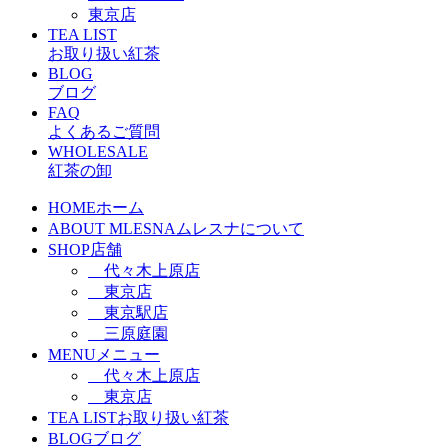
東京店
TEA LIST
お取り扱い紅茶
BLOG
ブログ
FAQ
よくあるご質問
WHOLESALE
紅茶の卸
HOME
ホーム
ABOUT MLESNA
ムレスナについて
SHOP
店舗
代々木上原店
東京店
東京駅店
三原庭園
MENU
メニュー
代々木上原店
東京店
TEA LIST
お取り扱い紅茶
BLOG
ブログ