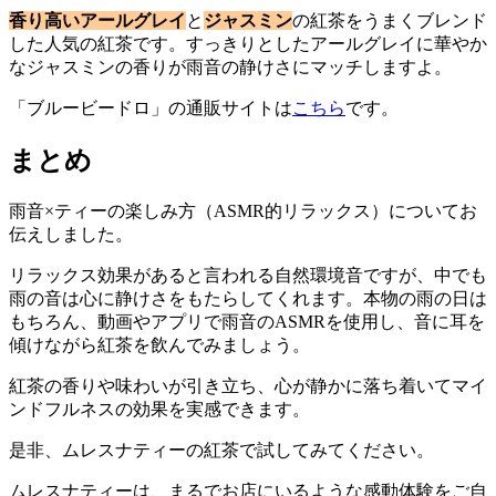
香り高いアールグレイ
と
ジャスミン
の紅茶をうまくブレンド
した人気の紅茶です。すっきりとしたアールグレイに華やか
なジャスミンの香りが雨音の静けさにマッチしますよ。
「ブルービードロ」の通販サイトは
こちら
です。
まとめ
雨音×ティーの楽しみ方（ASMR的リラックス）についてお
伝えしました。
リラックス効果があると言われる自然環境音ですが、中でも
雨の音は心に静けさをもたらしてくれます。本物の雨の日は
もちろん、動画やアプリで雨音のASMRを使用し、音に耳を
傾けながら紅茶を飲んでみましょう。
紅茶の香りや味わいが引き立ち、心が静かに落ち着いてマイ
ンドフルネスの効果を実感できます。
是非、ムレスナティーの紅茶で試してみてください。
ムレスナティーは、まるでお店にいるような感動体験をご自