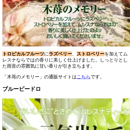
トロピカルフルーツ
に
ラズベリー
、
ストロベリー
を加えてム
レスナならではの香りに美しく仕上げました。しっとりとし
た雨音の雰囲気に甘い香りが引き立ちます。
「木苺のメモリー」の通販サイトは
こちら
です。
ブルービードロ