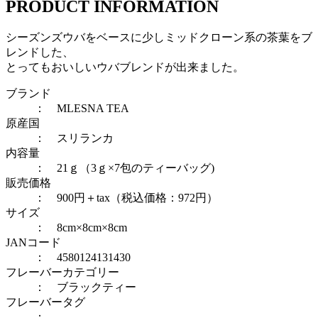
PRODUCT INFORMATION
シーズンズウバをベースに少しミッドクローン系の茶葉をブ
レンドした、
とってもおいしいウバブレンドが出来ました。
ブランド
： MLESNA TEA
原産国
： スリランカ
内容量
： 21ｇ（3ｇ×7包のティーバッグ)
販売価格
： 900円＋tax（税込価格：972円）
サイズ
： 8cm×8cm×8cm
JANコード
： 4580124131430
フレーバーカテゴリー
：
ブラックティー
フレーバータグ
：