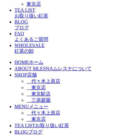
東京店
TEA LIST
お取り扱い紅茶
BLOG
ブログ
FAQ
よくあるご質問
WHOLESALE
紅茶の卸
HOME
ホーム
ABOUT MLESNA
ムレスナについて
SHOP
店舗
代々木上原店
東京店
東京駅店
三原庭園
MENU
メニュー
代々木上原店
東京店
TEA LIST
お取り扱い紅茶
BLOG
ブログ