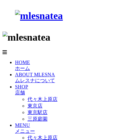
HOME
ホーム
ABOUT MLESNA
ムレスナについて
SHOP
店舗
代々木上原店
東京店
東京駅店
三原庭園
MENU
メニュー
代々木上原店